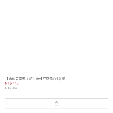
【麻辣豆腐鴨血組】麻辣豆腐鴨血4盒組
NT$770
NT$956