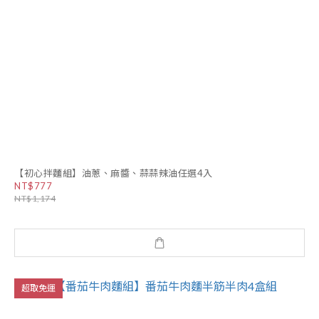
【初心拌麵組】油蔥、麻醬、蒜蒜辣油任選4入
NT$777
NT$1,174
超取免運