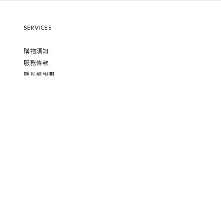
SERVICES
購物須知
服務條款
隱私權說明
CONTACT
蒔食苑食品股份有限公司
客服信箱｜service@shishiyuan.com.tw
客服電話｜02-8791-2766
服務時間｜週一至週五 11:00-17:00
公司地址｜台北市內湖區成功路四段188號14樓之7
公司統編｜90510145