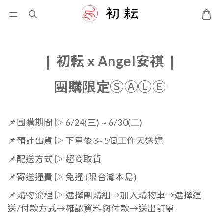
❙
初耘
x Angel安祺
❙
團購限定
ⓈⒶⓁⒺ
📌團購期間 ▷ 6/24(三) ~ 6/30(二
)
📌預計出貨 ▷ 下單後3~5個工作天送達
📌配送方式 ▷ 超商取貨
📌寄送運費 ▷ 免運 (限台灣本島)
📌購物流程 ▷ 選擇團購組→加入購物車→選擇運
送/付款方式→確認資料與付款→送出訂單