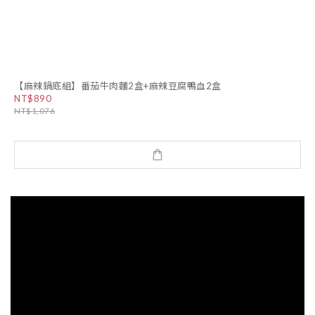
【麻辣鍋底組】番茄牛肉麵2盒+麻辣豆腐鴨血2盒
NT$890
NT$1,076