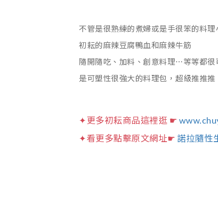
不管是很熟練的煮婦或是手很笨的料理
初耘的麻辣豆腐鴨血和麻辣牛筋
隨開隨吃、加料、創意料理⋯等等都很
是可塑性很強大的料理包，超級推推推
✦更多初耘商品這裡逛 ☛
www.chu
✦看更多點擊原文網址☛
諾拉隨性