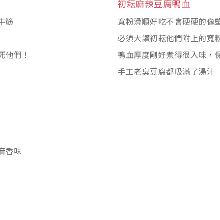
初耘麻辣豆腐鴨血
牛筋
寬粉滑順好吃不會硬硬的像
必須大讚初耘他們附上的寬
死他們！
鴨血厚度剛好煮得很入味，
手工老臭豆腐都吸滿了湯汁
麻香味