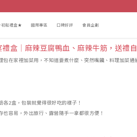
★初耘禮盒★
國際專區
口碑好評
會員企劃
宴禮盒｜
麻辣豆腐鴨血、麻辣牛筋
，送禮
理包在家裡加菜用，不知道要煮什麼、突然嘴饞、料理加菜通
筋各2盒，包裝就覺得很好吃的樣子！
存也容易，外出旅行、露營隨手一拿都很方便！