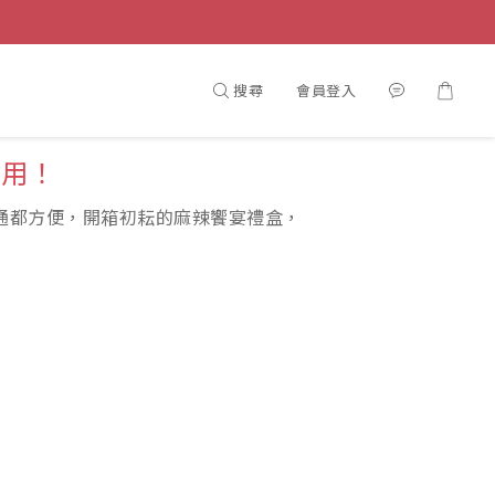
搜尋
會員登入
自用！
通都方便，開箱初耘的麻辣饗宴禮盒，