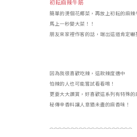
初耘麻辣牛筋
簡單的燙個花椰菜，再放上初耘的麻辣
馬上一秒變大菜！！
朋友來家裡作客的話，端出這道肯定嚇
因為我很喜歡吃辣，這款辣度適中
怕辣的人也可能嘗試看看唷！
更要大大讚賞，好喜歡這系列有特殊的
秘傳辛香料讓人意猶未盡的麻香味！
⌒⌒⌒⌒⌒⌒⌒⌒⌒⌒⌒⌒⌒⌒⌒⌒⌒⌒⌒⌒