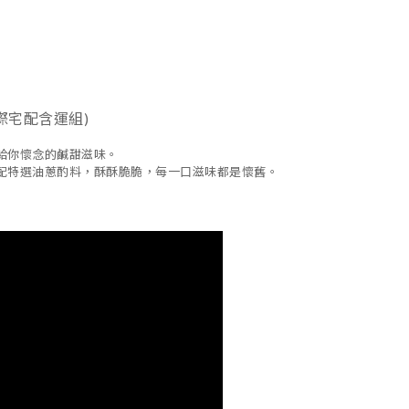
際宅配含運組)
給你懷念的鹹甜滋味。
配特選油蔥酌料，酥酥脆脆，每一口滋味都是懷舊。