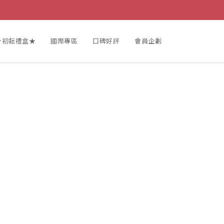
★初耘禮盒★
國際專區
口碑好評
會員企劃