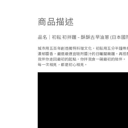
商品描述
品名｜初耘 初拌麵 – 酥酥古早油蔥
(
日本國
城市用五百年創造獨特料理文化，初耘用五分半鐘帶
濃郁醬香，嚴選最適宜吸附醬汁的日曬關廟麵，再搭
我伴你走回最初的起點，你拌我食一碗最初的陪伴。
每一次相見，都是初心相見。