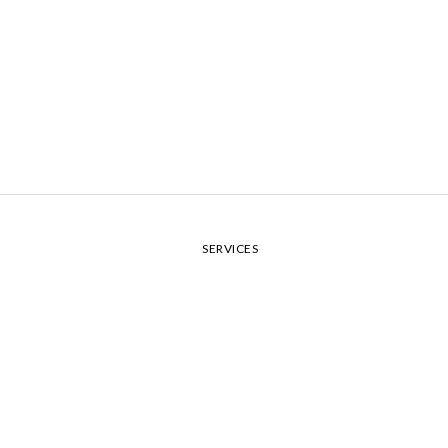
SERVICES
購物須知
服務條款
隱私權說明
CONTACT
蒔食苑食品股份有限公司