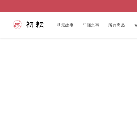
耕耘故事
阡陌之事
所有商品