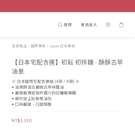
搜尋
會員登入
全部商品
>
國際專區
>
Japan 日本專區
【日本宅配含運】初耘 初拌麵 - 酥酥古早
油蔥
※ 日本國際宅配含運組 (4袋 / 8袋) ※
• 油蔥酥混合嚴選古早味醬油
• 嚴選最適宜吸附醬汁的日曬關廟麵
• 額外加上秘製蔥油包
• 口味鹹甜，口感酥脆
NT$2,150