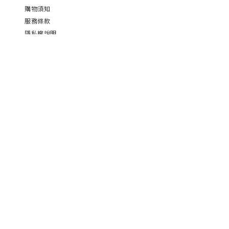
購物須知
服務條款
隱私權說明
CONTACT
蒔食苑食品股份有限公司
客服信箱｜service@shishiyuan.com.tw
客服電話｜02-8791-2766
服務時間｜週一至週五 11:00-17:00
公司地址｜台北市內湖區成功路四段188號14樓之7
公司統編｜90510145