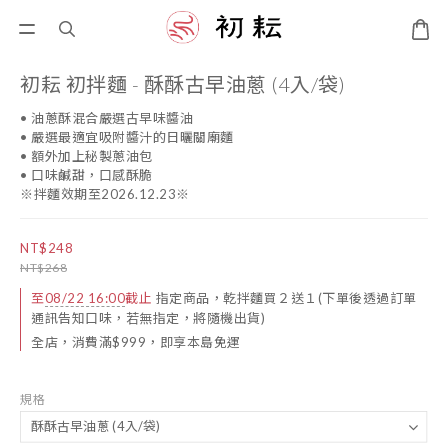
初耘 初拌麵 - 酥酥古早油蔥 (4入/袋)
• 油蔥酥混合嚴選古早味醬油
• 嚴選最適宜吸附醬汁的日曬關廟麵
• 額外加上秘製蔥油包
• 口味鹹甜，口感酥脆
※拌麵效期至2026.12.23※
NT$248
NT$268
至
08/22 16:00
截止
指定商品，乾拌麵買２送１(下單後透過訂單
通訊告知口味，若無指定，將隨機出貨)
全店，消費滿$999，即享本島免運
規格