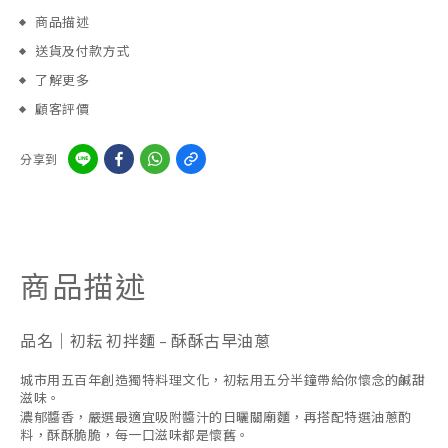
商品描述
送貨及付款方式
了解更多
顧客評價
分享到
商品描述
品名｜初耘 初拌麵 – 酥酥古早油蔥
城市用五百年創造獨特料理文化，初耘用五分半鐘帶給你懷念的鹹甜
滋味。
濃郁醬香，嚴選最適宜吸附醬汁的日曬關廟麵，再搭配特選油蔥酌
料，酥酥脆脆，每一口滋味都是懷舊。