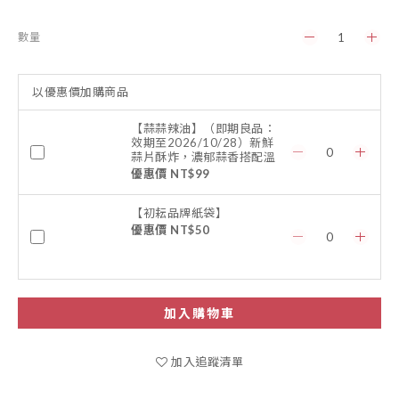
數量
以優惠價加購商品
【蒜蒜辣油】（即期良品：
效期至2026/10/28）新鮮
蒜片酥炸，濃郁蒜香搭配溫
潤辣感
優惠價 NT$99
【初耘品牌紙袋】
優惠價 NT$50
加入購物車
加入追蹤清單